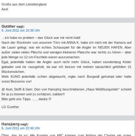
Grüße aus dem Leinebergland
Axel
Gunther
sagt:
5. Juni 2011 um 15:36 Uhr
…ich habe es probiert – das Glück war mir nicht hold!
Nach der Rückkehr von unserem Törn mit ANNA K. habe ich mich mit der Kamera auf
die Lauer gelegt; war ein echtes Schauspiel für die Angler im NEUEN HAFEN. Aber
außer vielen vielen Plitschs und wenigen kleineren Platschs war nichts zu hören – aber
jede Menge so 12 cm-Fischlein waren auszumachen.
Egal, jedenfalls hatten die Angler auch nicht mehr Glück, haben stundenlang Köder
gebadet und nix rausgeholt, da war ich besser mit meinen tatsächlich gefühlten 21
Mückenstichen.
Wels KUNO jedenfalls schien abgetaucht, mglw. nach Burgwall getrampt oder hatte
sonst Besseres vor!
@ Axel, Steffi & Sam: Den von Hansjörg beschriebenen „Haus-Weißburgunder“ scheint
Ihr ja zu kennen und zu schätzen; sabber!!
Bitte gebt uns Tipps …. , danke !!!
LG Gunther
Hansjoerg
sagt:
6. Juni 2011 um 22:46 Uhr
Öhm, das ist so: Alle Kunden von ABC kriegen zum Anfang der Charter ein gutes