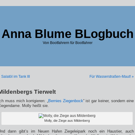
Anna Blume BLogbuch
Von Bootfahrern für Bootfahrer
 Salatöl im Tank III
Für Wasserstraßen-Maut! »
Mildenbergs Tierwelt
ch muss mich korrigieren: „
Bernies Ziegenbock
“ ist gar keiner, sondern eine
iegendame. Molly heißt sie.
Molly, die Ziege aus Mildenberg
Und dann gibt’s im Neuen Hafen Ziegeleipark noch ein Haustier, auch