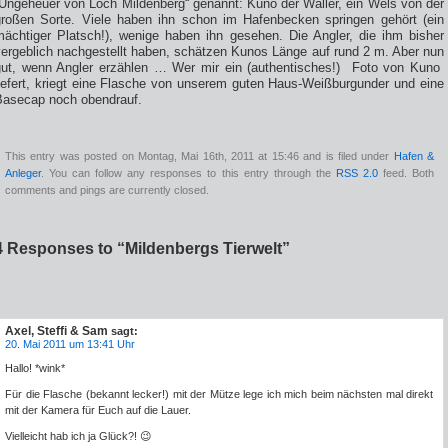
„Ungeheuer von Loch Mildenberg“ genannt: Kuno der Waller, ein Wels von der
großen Sorte. Viele haben ihn schon im Hafenbecken springen gehört (ein
mächtiger Platsch!), wenige haben ihn gesehen. Die Angler, die ihm bisher
vergeblich nachgestellt haben, schätzen Kunos Länge auf rund 2 m. Aber nun
gut, wenn Angler erzählen … Wer mir ein (authentisches!) Foto von Kuno
liefert, kriegt eine Flasche von unserem guten Haus-Weißburgunder und eine
Basecap noch obendrauf.
This entry was posted on Montag, Mai 16th, 2011 at 15:46 and is filed under
Hafen &
Anleger
. You can follow any responses to this entry through the
RSS 2.0
feed. Both
comments and pings are currently closed.
4 Responses to “Mildenbergs Tierwelt”
Axel, Steffi & Sam
sagt:
20. Mai 2011 um 13:41 Uhr
Hallo! *wink*
Für die Flasche (bekannt lecker!) mit der Mütze lege ich mich beim nächsten mal direkt
mit der Kamera für Euch auf die Lauer.
Vielleicht hab ich ja Glück?! 😉