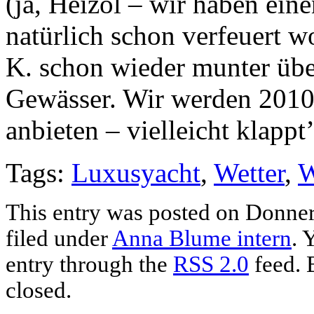
(ja, Heizöl – wir haben ein
natürlich schon verfeuert 
K. schon wieder munter üb
Gewässer. Wir werden 2010
anbieten – vielleicht klappt
Tags:
Luxusyacht
,
Wetter
,
W
This entry was posted on Donners
filed under
Anna Blume intern
. 
entry through the
RSS 2.0
feed. 
closed.