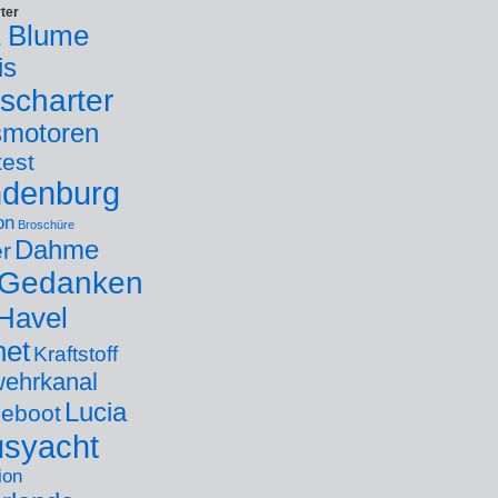
ter
 Blume
is
scharter
smotoren
test
ndenburg
on
Broschüre
Dahme
er
Gedanken
Havel
net
Kraftstoff
ehrkanal
Lucia
eboot
usyacht
ion