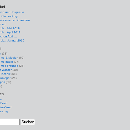
ikel
sion und Torqeedo
a-Blume-Story
einversetzen in andere
n auf
blatt Mai 2019
blatt April 2019
chon April …
blatt Januar 2019
n
n
(53)
ume & Medien
(62)
me intern
(97)
umes Freunde
(26)
m Wasser
(40)
 Technik
(68)
 Anleger
(25)
ipps
(50)
5)
es
en
-Feed
ar-Feed
ss.org