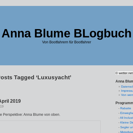
Anna Blume BLogbuch
Von Bootfahrern für Bootfahrer
© wetter.net
osts Tagged ‘Luxusyacht’
Anna Blum
Datensc
Impress
Von wem
April 2019
Programm
019
-
Rabatte
-
Einwegfa
e Perspektive: Anna Blume von oben.
-
All Inclus
-
Kleine D
-
Segler u
-
Motorboo