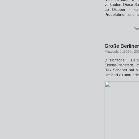
verkaufen. Diese S
ab Oktober – ka
Probefahrten sind na
Pos
Große Berline
Mittwoch, Juli 26th, 20
„
Historische Bau
Eisenhüttenstadt, 
Rex Schober hat si
Umfahrt zu umrunde