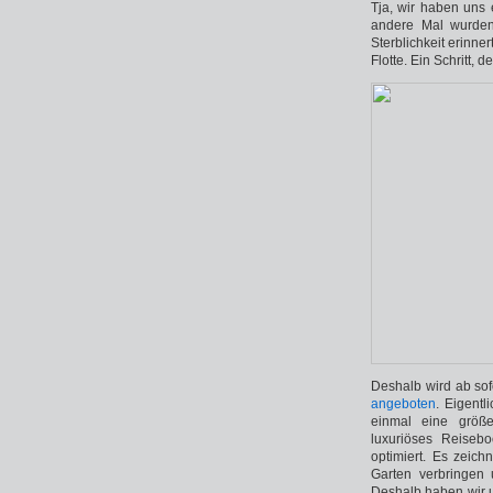
Tja, wir haben uns
andere Mal wurden
Sterblichkeit erinner
Flotte. Ein Schritt, d
Deshalb wird ab sofo
angeboten
. Eigentl
einmal eine größe
luxuriöses Reisebo
optimiert. Es zeich
Garten verbringen
Deshalb haben wir u