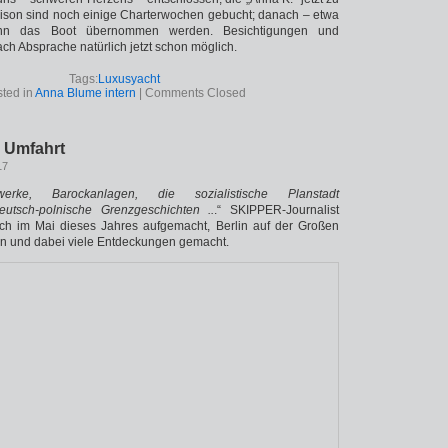
aison sind noch einige Charterwochen gebucht; danach – etwa
nn das Boot übernommen werden. Besichtigungen und
ch Absprache natürlich jetzt schon möglich.
Tags:
Luxusyacht
ted in
Anna Blume intern
|
Comments Closed
r Umfahrt
17
werke, Barockanlagen, die sozialistische Planstadt
deutsch-polnische Grenzgeschichten ..
.“ SKIPPER-Journalist
ch im Mai dieses Jahres aufgemacht, Berlin auf der Großen
n und dabei viele Entdeckungen gemacht.