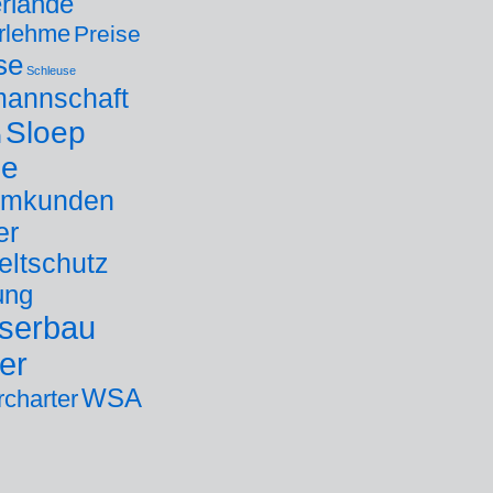
rlande
rlehme
Preise
se
Schleuse
annschaft
Sloep
n
ee
mmkunden
er
ltschutz
ung
serbau
er
WSA
rcharter