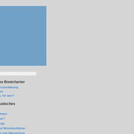
e Bootcharter
hutzerklärung
um
, für wen?
atisches
hrten
ive?
inge
nd Motorbootfahrer
t und Naturschutz