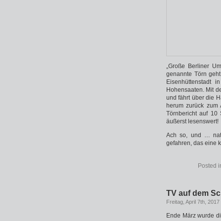
„Große Berliner Um
genannte Törn geht
Eisenhüttenstadt i
Hohensaaten. Mit d
und fährt über die 
herum zurück zum A
Törnbericht auf 10
äußerst lesenswert!
Ach so, und … nat
gefahren, das eine k
Posted 
TV auf dem Sch
Freitag, April 7th, 2017
Ende März wurde di