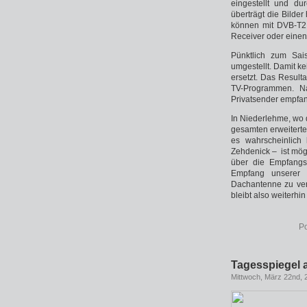
eingestellt und d
überträgt die Bilde
können mit DVB-T2 
Receiver oder einen
Pünktlich zum Sai
umgestellt. Damit k
ersetzt. Das Resulta
TV-Programmen. Na
Privatsender empfa
In Niederlehme, wo d
gesamten erweiterte
es wahrscheinlich
Zehdenick – ist mög
über die Empfangs
Empfang unserer 
Dachantenne zu ver
bleibt also weiterhin
Po
Tagesspiegel 
Mittwoch, März 22nd, 