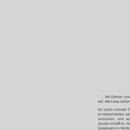
“ … Mit Getöse rum
still. Weit weg zieh
So schön schreibt T
im Herbst letzten J
versuchen, und wa
Jacobs schafft es. 
Gewässern in Worte z