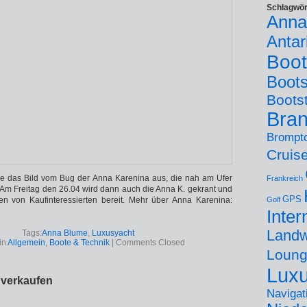
Schlagwör
Anna
Antar
Boot
Boot
Boots
Bra
Brompt
Cruis
das Bild vom Bug der Anna Karenina aus, die nah am Ufer
Frankreich
 Am Freitag den 26.04 wird dann auch die Anna K. gekrant und
GPS
ten von Kaufinteressierten bereit. Mehr über Anna Karenina:
Golf
Inter
Landw
Tags:
Anna Blume
,
Luxusyacht
in
Allgemein
,
Boote & Technik
|
Comments Closed
Loung
Lux
 verkaufen
Navigat