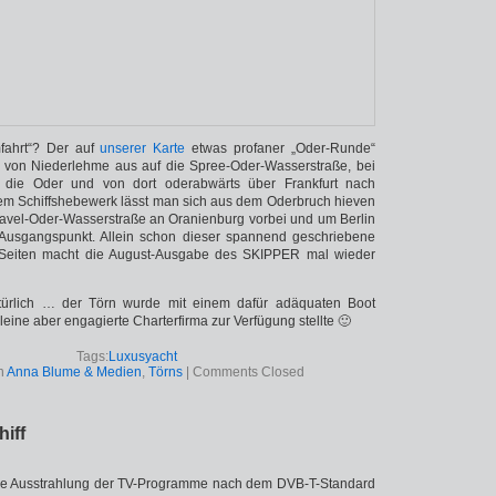
fahrt“? Der auf
unserer Karte
etwas profaner „Oder-Runde“
 von Niederlehme aus auf die Spree-Oder-Wasserstraße, bei
n die Oder und von dort oderabwärts über Frankfurt nach
em Schiffshebewerk lässt man sich aus dem Oderbruch hieven
Havel-Oder-Wasserstraße an Oranienburg vorbei und um Berlin
usgangspunkt. Allein schon dieser spannend geschriebene
 Seiten macht die August-Ausgabe des SKIPPER mal wieder
ürlich … der Törn wurde mit einem dafür adäquaten Boot
leine aber engagierte Charterfirma zur Verfügung stellte 🙂
Tags:
Luxusyacht
in
Anna Blume & Medien
,
Törns
|
Comments Closed
iff
e Ausstrahlung der TV-Programme nach dem DVB-T-Standard