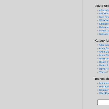
Letzte Art
ePropul
Die Ann
Sich hin
Wir höre
Kalender
Kalender
Uuups, s
Kalender
Kategorie
Allgemei
Anna Bl
Anna Blu
Anna Bl
Berlin a
Boote &
Hafen &
Revier-T
Törns
(1
Technisch
Anmeld
Eintrags
Komment
WordPre