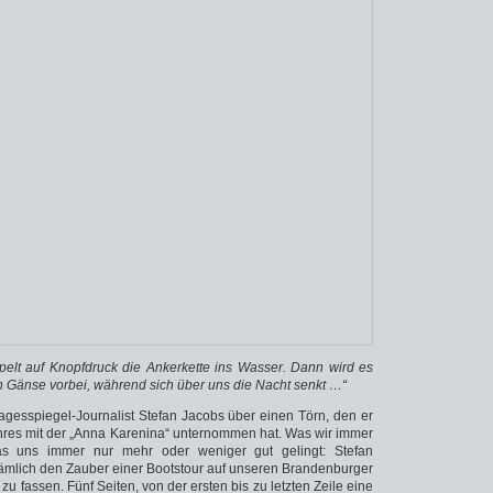
pelt auf Knopfdruck die Ankerkette ins Wasser. Dann wird es
en Gänse vorbei, während sich über uns die Nacht senkt …“
agesspiegel-Journalist Stefan Jacobs über einen Törn, den er
ahres mit der „Anna Karenina“ unternommen hat. Was wir immer
s uns immer nur mehr oder weniger gut gelingt: Stefan
Nämlich den Zauber einer Bootstour auf unseren Brandenburger
u fassen. Fünf Seiten, von der ersten bis zu letzten Zeile eine