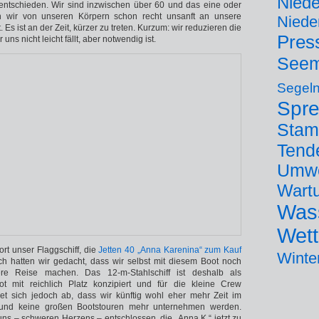
Niede
 entschieden. Wir sind inzwischen über 60 und das eine oder
 wir von unseren Körpern schon recht unsanft an unsere
Niede
t. Es ist an der Zeit, kürzer zu treten. Kurzum: wir reduzieren die
Pres
er uns nicht leicht fällt, aber notwendig ist.
Seem
Segel
Spr
Sta
Tend
Umwe
Wart
Was
Wett
rt unser Flaggschiff, die
Jetten 40 „Anna Karenina“ zum Kauf
Winte
ich hatten wir gedacht, dass wir selbst mit diesem Boot noch
re Reise machen. Das 12-m-Stahlschiff ist deshalb als
ot mit reichlich Platz konzipiert und für die kleine Crew
net sich jedoch ab, dass wir künftig wohl eher mehr Zeit im
 und keine großen Bootstouren mehr unternehmen werden.
ns – schweren Herzens – entschlossen, die „Anna K.“ jetzt zu