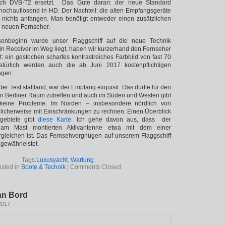
urch DVB-T2 ersetzt. Das Gute daran: der neue Standard
r hochauflösend in HD. Der Nachteil: die alten Empfangsgeräte
nichts anfangen. Man benötigt entweder einen zusätzlichen
 neuen Fernseher.
sonbeginn wurde unser Flaggschiff auf die neue Technik
ein Receiver im Weg liegt, haben wir kurzerhand den Fernseher
t: ein gestochen scharfes kontrastreiches Farbbild von fast 70
türlich werden auch die ab Juni 2017 kostenpflichtigen
ngen.
er Test stattfand, war der Empfang exquisit. Das dürfte für den
n Berliner Raum zutreffen und auch im Süden und Westen gibt
 keine Probleme. Im Norden – insbesondere nördlich von
licherweise mit Einschränkungen zu rechnen. Einen Überblick
gebiete gibt
diese Karte
. Ich gehe davon aus, dass der
am Mast montierten Aktivantenne etwa mit dem einer
gleichen ist. Das Fernsehvergnügen auf unserem Flaggschiff
 gewährleistet.
Tags:
Luxusyacht
,
Wartung
sted in
Boote & Technik
|
Comments Closed
an Bord
2017